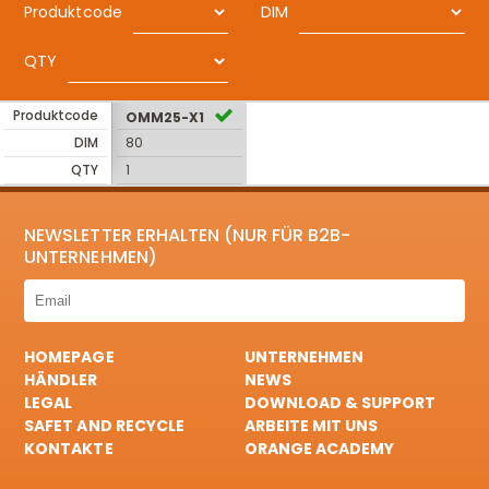
Produktcode
DIM
QTY
Produktcode
OMM25-X1
DIM
80
QTY
1
NEWSLETTER ERHALTEN (NUR FÜR B2B-
UNTERNEHMEN)
HOMEPAGE
UNTERNEHMEN
HÄNDLER
NEWS
LEGAL
DOWNLOAD & SUPPORT
SAFET AND RECYCLE
ARBEITE MIT UNS
KONTAKTE
ORANGE ACADEMY