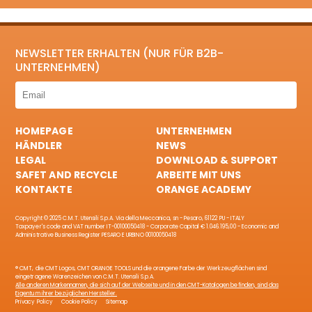
NEWSLETTER ERHALTEN (NUR FÜR B2B-
UNTERNEHMEN)
HOMEPAGE
UNTERNEHMEN
HÄNDLER
NEWS
LEGAL
DOWNLOAD & SUPPORT
SAFET AND RECYCLE
ARBEITE MIT UNS
KONTAKTE
ORANGE ACADEMY
Copyright © 2025 C.M.T. Utensili S.p.A. Via della Meccanica, sn - Pesaro, 61122 PU - ITALY
Taxpayer's code and VAT number IT-00100050418 - Corporate Capital € 1.046.195,00 - Economic and
Administrative Business Register PESARO E URBINO 00100050418
® CMT, die CMT Logos, CMT ORANGE TOOLS und die orangene Farbe der Werkzeugflächen sind
eingetragene Warenzeichen von C.M.T. Utensili S.p.A.
Alle anderen Markennamen, die sich auf der Webseite und in den CMT-Katalogen befinden, sind das
Eigentum ihrer bezüglichen Hersteller.
Privacy Policy
Cookie Policy
Sitemap