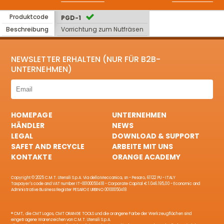
Produktcode
PGD-1
Beschreibung
Vorrichtung zum Nutfräsen
NEWSLETTER ERHALTEN (NUR FÜR B2B-
UNTERNEHMEN)
HOMEPAGE
UNTERNEHMEN
HÄNDLER
NEWS
LEGAL
DOWNLOAD & SUPPORT
SAFET AND RECYCLE
ARBEITE MIT UNS
KONTAKTE
ORANGE ACADEMY
Copyright © 2025 C.M.T. Utensili S.p.A. Via della Meccanica, sn - Pesaro, 61122 PU - ITALY
Taxpayer's code and VAT number IT-00100050418 - Corporate Capital € 1.046.195,00 - Economic and
Administrative Business Register PESARO E URBINO 00100050418
® CMT, die CMT Logos, CMT ORANGE TOOLS und die orangene Farbe der Werkzeugflächen sind
eingetragene Warenzeichen von C.M.T. Utensili S.p.A.