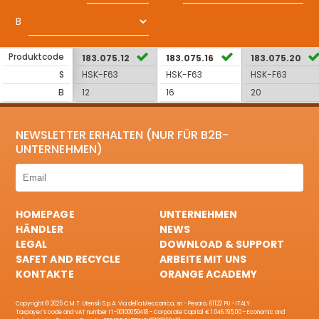
B
Produktcode
183.075.12
183.075.16
183.075.20
S
HSK-F63
HSK-F63
HSK-F63
B
12
16
20
NEWSLETTER ERHALTEN (NUR FÜR B2B-
UNTERNEHMEN)
HOMEPAGE
UNTERNEHMEN
HÄNDLER
NEWS
LEGAL
DOWNLOAD & SUPPORT
SAFET AND RECYCLE
ARBEITE MIT UNS
KONTAKTE
ORANGE ACADEMY
Copyright © 2025 C.M.T. Utensili S.p.A. Via della Meccanica, sn - Pesaro, 61122 PU - ITALY
Taxpayer's code and VAT number IT-00100050418 - Corporate Capital € 1.046.195,00 - Economic and