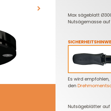
Max sägeblatt Ø300
Nutsägemasse auf 
SICHERHEITSHINWE
MESSERKÖPFE UND
OBERFRÄSEN
MESSER/WENDEPLATTEN
FRÄSERSETS
Es wird empfohlen,
den
Drehmomentsc
Nutsägeblätter auf 