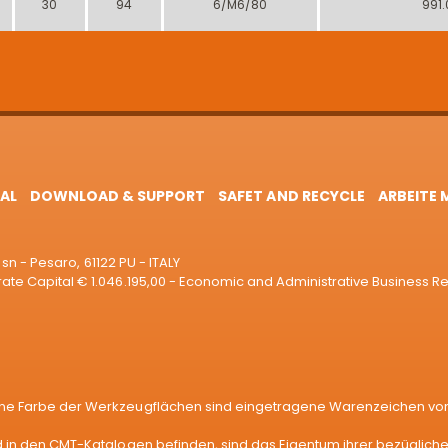
30
94
6/M6/80
991.
AL
DOWNLOAD & SUPPORT
SAFET AND RECYCLE
ARBEITE 
sn - Pesaro, 61122 PU - ITALY
e Capital € 1.046.195,00 - Economic and Administrative Business R
e Farbe der Werkzeugflächen sind eingetragene Warenzeichen von C
in den CMT-Katalogen befinden, sind das Eigentum ihrer bezüglichen