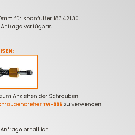
mm für spanfutter 183.421.30.
Anfrage verfügbar.
ISEN:
CONTRACTOR
DÜBELBOHRER
BOH
FRÄSER FÜR
ELEKTR
OBERFRÄSEN
 zum Anziehen der Schrauben
hraubendreher
zu verwenden.
TW-006
Anfrage erhältlich.