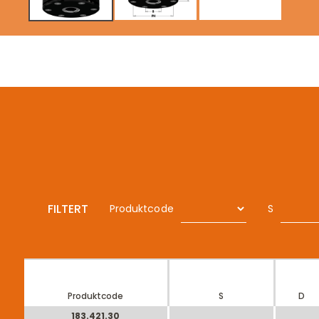
FILTERT
Produktcode
S
Produktcode
S
D
183.421.30