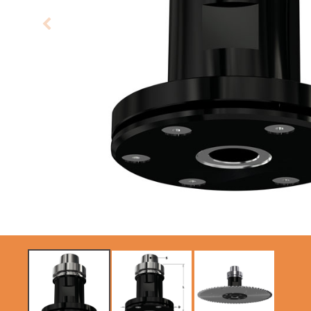
KREISSÄGEBLÄTTER
SÄBELSÄGEBLÄTTER
CMT CONTRACTOR
TOOLS® - ITK PLUS®