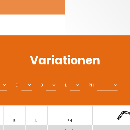
Variationen
D
B
L
PH
B
L
PH