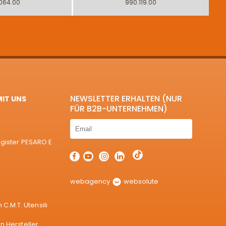
064.00
990.119.00
NEWSLETTER ERHALTEN (NUR
MIT UNS
FÜR B2B-UNTERNEHMEN)
egister PESARO E
webagency
websolute
.M.T. Utensili
 Hersteller.