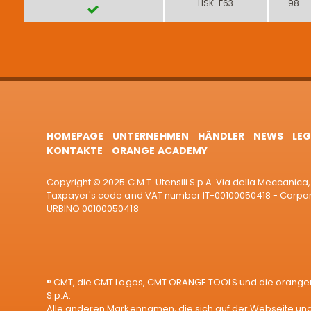
HSK-F63
98
HOMEPAGE
UNTERNEHMEN
HÄNDLER
NEWS
LEG
KONTAKTE
ORANGE ACADEMY
Copyright © 2025 C.M.T. Utensili S.p.A. Via della Meccanica, 
Taxpayer's code and VAT number IT-00100050418 - Corporat
URBINO 00100050418
® CMT, die CMT Logos, CMT ORANGE TOOLS und die orangen
S.p.A.
Alle anderen Markennamen, die sich auf der Webseite und 