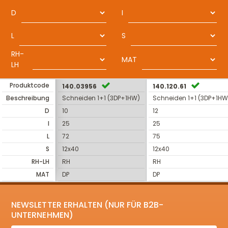
D
I
L
S
RH-
MAT
LH
Produktcode
140.03956
140.120.61
Beschreibung
Schneiden 1+1 (3DP+1HW)
Schneiden 1+1 (3DP+1HW
D
10
12
I
25
25
L
72
75
S
12x40
12x40
RH-LH
RH
RH
MAT
DP
DP
NEWSLETTER ERHALTEN (NUR FÜR B2B-
UNTERNEHMEN)