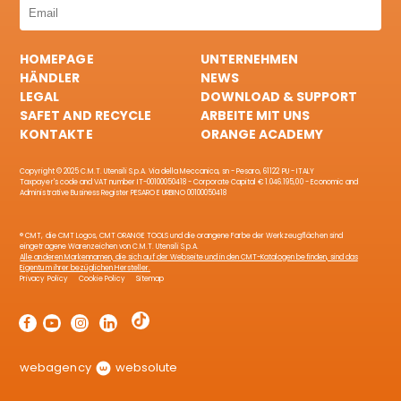
HOMEPAGE
UNTERNEHMEN
HÄNDLER
NEWS
LEGAL
DOWNLOAD & SUPPORT
SAFET AND RECYCLE
ARBEITE MIT UNS
KONTAKTE
ORANGE ACADEMY
Copyright © 2025 C.M.T. Utensili S.p.A. Via della Meccanica, sn - Pesaro, 61122 PU - ITALY
Taxpayer's code and VAT number IT-00100050418 - Corporate Capital € 1.046.195,00 - Economic and
Administrative Business Register PESARO E URBINO 00100050418
® CMT, die CMT Logos, CMT ORANGE TOOLS und die orangene Farbe der Werkzeugflächen sind
eingetragene Warenzeichen von C.M.T. Utensili S.p.A.
Alle anderen Markennamen, die sich auf der Webseite und in den CMT-Katalogen befinden, sind das
Eigentum ihrer bezüglichen Hersteller.
Privacy Policy
Cookie Policy
Sitemap
webagency
websolute