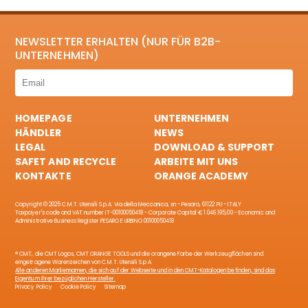
NEWSLETTER ERHALTEN (NUR FÜR B2B-
UNTERNEHMEN)
HOMEPAGE
UNTERNEHMEN
HÄNDLER
NEWS
LEGAL
DOWNLOAD & SUPPORT
SAFET AND RECYCLE
ARBEITE MIT UNS
KONTAKTE
ORANGE ACADEMY
Copyright © 2025 C.M.T. Utensili S.p.A. Via della Meccanica, sn - Pesaro, 61122 PU - ITALY
Taxpayer's code and VAT number IT-00100050418 - Corporate Capital € 1.046.195,00 - Economic and
Administrative Business Register PESARO E URBINO 00100050418
® CMT, die CMT Logos, CMT ORANGE TOOLS und die orangene Farbe der Werkzeugflächen sind
eingetragene Warenzeichen von C.M.T. Utensili S.p.A.
Alle anderen Markennamen, die sich auf der Webseite und in den CMT-Katalogen befinden, sind das
Eigentum ihrer bezüglichen Hersteller.
Privacy Policy
Cookie Policy
Sitemap