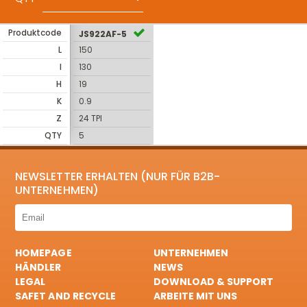
Produktcode
JS922AF-5
L
150
I
130
H
19
K
0.9
Z
24 TPI
QTY
5
NEWSLETTER ERHALTEN (NUR FÜR B2B-
UNTERNEHMEN)
HOMEPAGE
UNTERNEHMEN
HÄNDLER
NEWS
LEGAL
DOWNLOAD & SUPPORT
SAFET AND RECYCLE
ARBEITE MIT UNS