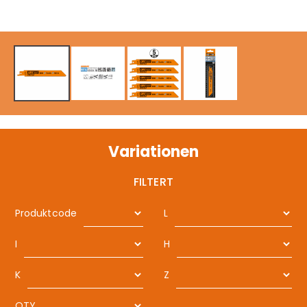
Variationen
FILTERT
Produktcode
L
I
H
K
Z
QTY