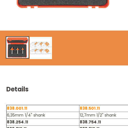
Details
838.001.11
838.501.11
6,35mm 1/4" shank
12,7mm 1/2" shank
838.254.11
838.754.11