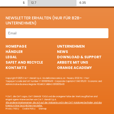
S
12.7
6.35
NEWSLETTER ERHALTEN (NUR FÜR B2B-
UNTERNEHMEN)
HOMEPAGE
UNTERNEHMEN
HÄNDLER
NEWS
LEGAL
DOWNLOAD & SUPPORT
SAFET AND RECYCLE
ARBEITE MIT UNS
KONTAKTE
ORANGE ACADEMY
Copyright © 2025 C.M.T. Utensili S.p.A. Via della Meccanica, sn - Pesaro, 61122 PU - ITALY
Taxpayer's code and VAT number IT-00100050418 - Corporate Capital € 1.046.195,00 - Economic and
Administrative Business Register PESARO E URBINO 00100050418
® CMT, die CMT Logos, CMT ORANGE TOOLS und die orangene Farbe der Werkzeugflächen sind
eingetragene Warenzeichen von C.M.T. Utensili S.p.A.
Alle anderen Markennamen, die sich auf der Webseite und in den CMT-Katalogen befinden, sind das
Eigentum ihrer bezüglichen Hersteller.
Privacy Policy
Cookie Policy
Sitemap