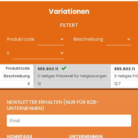
Variationen
FILTERT
Produktcode
Beschreibung
S
Produktcode
955.803.11
855.803.11
Beschreibung
3-teiliges Fräserset für Verglasungen
3-teiliges F
S
12
12.7
NEWSLETTER ERHALTEN (NUR FÜR B2B-
UNTERNEHMEN)
HOMEPAGE
UNTERNEHMEN