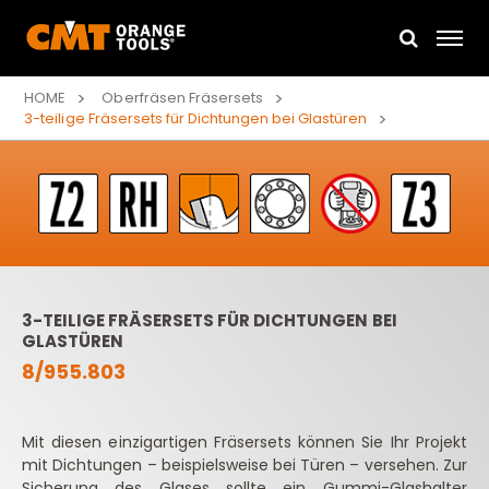
HOME
Oberfräsen Fräsersets
3-teilige Fräsersets für Dichtungen bei Glastüren
3-TEILIGE FRÄSERSETS FÜR DICHTUNGEN BEI
GLASTÜREN
8/955.803
Mit diesen einzigartigen Fräsersets können Sie Ihr Projekt
mit Dichtungen – beispielsweise bei Türen – versehen. Zur
Sicherung des Glases sollte ein Gummi-Glashalter