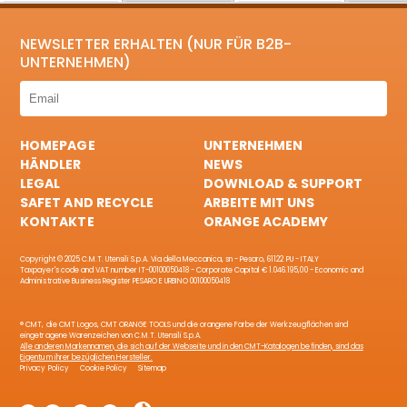
NEWSLETTER ERHALTEN (NUR FÜR B2B-
UNTERNEHMEN)
HOMEPAGE
UNTERNEHMEN
HÄNDLER
NEWS
LEGAL
DOWNLOAD & SUPPORT
SAFET AND RECYCLE
ARBEITE MIT UNS
KONTAKTE
ORANGE ACADEMY
Copyright © 2025 C.M.T. Utensili S.p.A. Via della Meccanica, sn - Pesaro, 61122 PU - ITALY
Taxpayer's code and VAT number IT-00100050418 - Corporate Capital € 1.046.195,00 - Economic and
Administrative Business Register PESARO E URBINO 00100050418
® CMT, die CMT Logos, CMT ORANGE TOOLS und die orangene Farbe der Werkzeugflächen sind
eingetragene Warenzeichen von C.M.T. Utensili S.p.A.
Alle anderen Markennamen, die sich auf der Webseite und in den CMT-Katalogen befinden, sind das
Eigentum ihrer bezüglichen Hersteller.
Privacy Policy
Cookie Policy
Sitemap