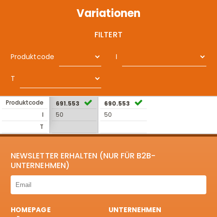
Variationen
FILTERT
Produktcode
I
T
Produktcode
691.553
690.553
I
50
50
T
NEWSLETTER ERHALTEN (NUR FÜR B2B-
UNTERNEHMEN)
HOMEPAGE
UNTERNEHMEN