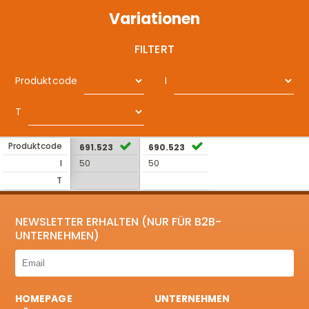
Variationen
FILTERT
Produktcode
I
T
Produktcode
691.523
690.523
I
50
50
T
NEWSLETTER ERHALTEN (NUR FÜR B2B-
UNTERNEHMEN)
HOMEPAGE
UNTERNEHMEN