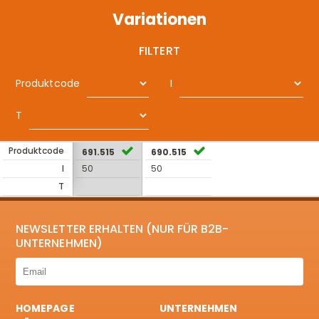
Variationen
FILTERT
Produktcode
I
T
Produktcode
691.515
690.515
I
50
50
T
NEWSLETTER ERHALTEN (NUR FÜR B2B-
UNTERNEHMEN)
HOMEPAGE
UNTERNEHMEN