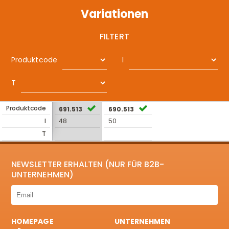
Variationen
FILTERT
Produktcode
I
T
Produktcode
691.513
690.513
I
48
50
T
NEWSLETTER ERHALTEN (NUR FÜR B2B-
UNTERNEHMEN)
HOMEPAGE
UNTERNEHMEN