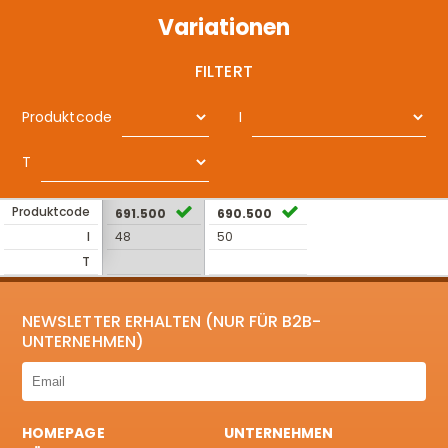
Variationen
FILTERT
Produktcode
I
T
Produktcode
691.500
690.500
I
48
50
T
NEWSLETTER ERHALTEN (NUR FÜR B2B-
UNTERNEHMEN)
HOMEPAGE
UNTERNEHMEN