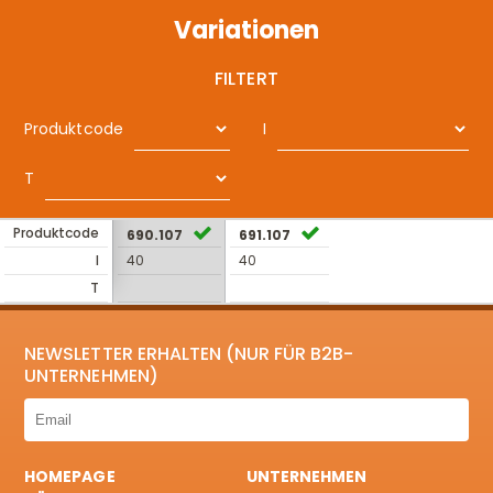
Variationen
FILTERT
Produktcode
I
T
Produktcode
690.107
691.107
I
40
40
T
NEWSLETTER ERHALTEN (NUR FÜR B2B-
UNTERNEHMEN)
HOMEPAGE
UNTERNEHMEN