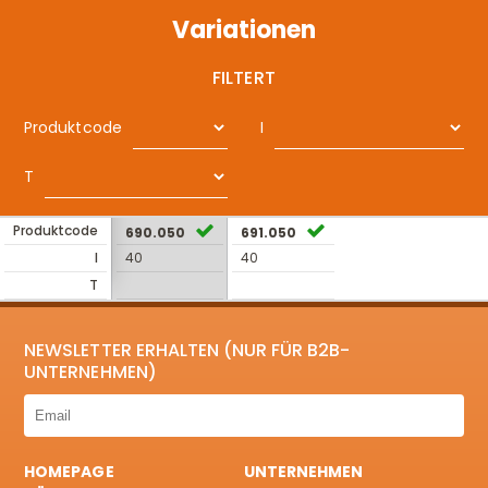
Variationen
FILTERT
Produktcode
I
T
Produktcode
690.050
691.050
I
40
40
T
NEWSLETTER ERHALTEN (NUR FÜR B2B-
UNTERNEHMEN)
HOMEPAGE
UNTERNEHMEN