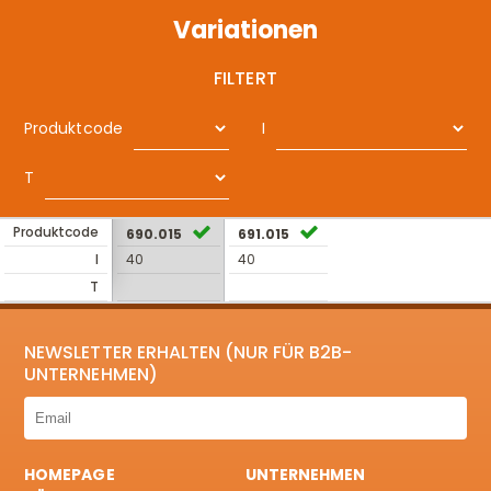
Variationen
FILTERT
Produktcode
I
T
Produktcode
690.015
691.015
I
40
40
T
NEWSLETTER ERHALTEN (NUR FÜR B2B-
UNTERNEHMEN)
HOMEPAGE
UNTERNEHMEN