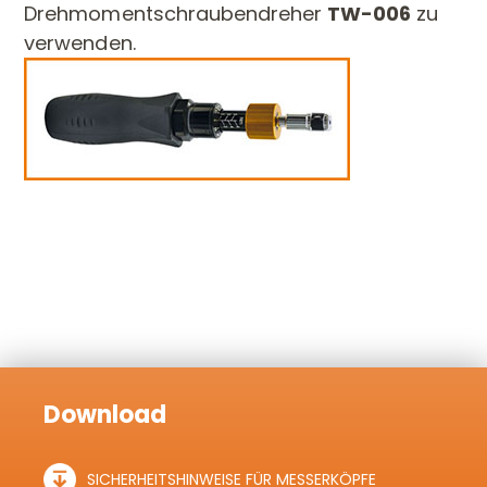
Drehmomentschraubendreher
TW-006
zu
verwenden.
Download
SICHERHEITSHINWEISE FÜR MESSERKÖPFE