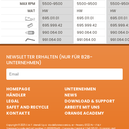
MAX RPM
5500~9500
5500~9500
5500~950
MAT
HW
HW
HW
695.011.01
695.011.01
695.011.01
695.999.42
695.999.42
695.999.4
990.064.00
990.064.00
990.064.0
991.064.00
991.064.00
991.064.0
NEWSLETTER ERHALTEN (NUR FÜR B2B-
UNTERNEHMEN)
HOMEPAGE
UNTERNEHMEN
HÄNDLER
NEWS
LEGAL
DOWNLOAD & SUPPORT
SAFET AND RECYCLE
ARBEITE MIT UNS
KONTAKTE
ORANGE ACADEMY
Copyright © 2025 C.M.T. Utensili S.p.A. Via della Meccanica, sn - Pesaro, 61122 PU - ITALY
Taxpayer's code and VAT number IT-00100050418 - Corporate Capital € 1.046.195,00 - Economic and