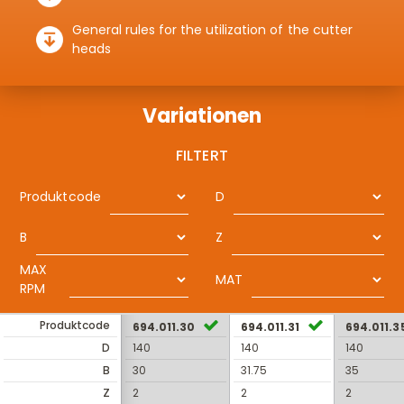
General rules for the utilization of the cutter
heads
Variationen
FILTERT
Produktcode
D
B
Z
MAX
MAT
RPM
Produktcode
694.011.30
694.011.31
694.011.3
D
140
140
140
B
30
31.75
35
Z
2
2
2