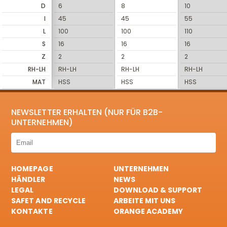
D
6
8
10
I
45
45
55
L
100
100
110
S
16
16
16
Z
2
2
2
RH-LH
RH-LH
RH-LH
RH-LH
MAT
HSS
HSS
HSS
NEWSLETTER ERHALTEN (NUR FÜR B2B-
UNTERNEHMEN)
HOMEPAGE
UNTERNEHMEN
HÄNDLER
NEWS
LEGAL
DOWNLOAD & SUPPORT
SAFET AND RECYCLE
ARBEITE MIT UNS
KONTAKTE
ORANGE ACADEMY