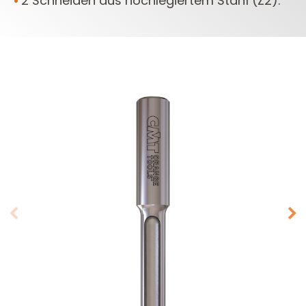
2 Schneiden aus hochlegiertem Stahl (Z2).
•