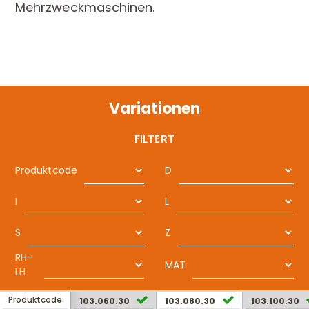
Mehrzweckmaschinen.
Variationen
FILTERT
Produktcode
D
I
L
S
Z
RH-
MAT
LH
Produktcode
103.060.30
103.080.30
103.100.30