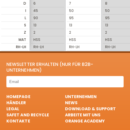
D
6
7
8
I
45
50
50
L
90
95
95
S
13
13
13
Z
2
2
2
MAT
HSS
HSS
HSS
RH-LH
RH-LH
RH-LH
RH-LH
NEWSLETTER ERHALTEN (NUR FÜR B2B-
UNTERNEHMEN)
HOMEPAGE
UNTERNEHMEN
HÄNDLER
NEWS
LEGAL
DOWNLOAD & SUPPORT
SAFET AND RECYCLE
ARBEITE MIT UNS
KONTAKTE
ORANGE ACADEMY