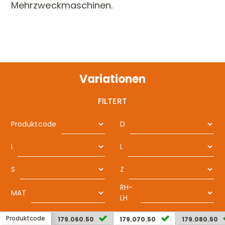
Mehrzweckmaschinen.
Variationen
FILTERT
Produktcode
D
I
L
S
Z
RH-
MAT
LH
Produktcode
179.060.50
179.070.50
179.080.50