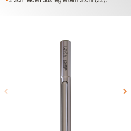
2 Schneiden aus legiertem Stahl (Z2).
•