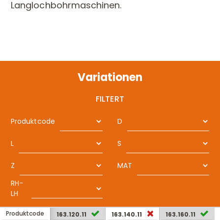
Langlochbohrmaschinen.
Variationen
FILTERT
Produktcode
D
L
S
Z
MAT
RH-
LH
Produktcode
163.120.11
163.140.11
163.160.11