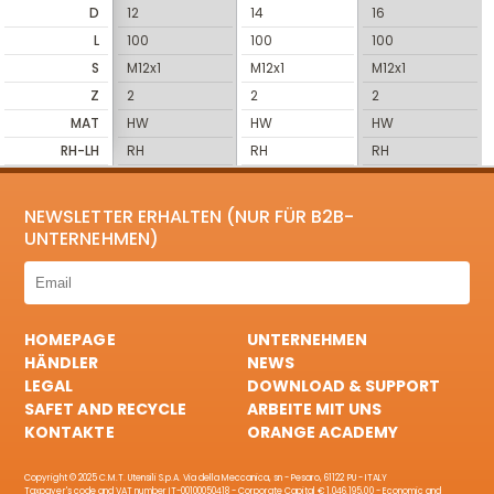
D
12
14
16
L
100
100
100
S
M12x1
M12x1
M12x1
Z
2
2
2
MAT
HW
HW
HW
RH-LH
RH
RH
RH
NEWSLETTER ERHALTEN (NUR FÜR B2B-
UNTERNEHMEN)
HOMEPAGE
UNTERNEHMEN
HÄNDLER
NEWS
LEGAL
DOWNLOAD & SUPPORT
SAFET AND RECYCLE
ARBEITE MIT UNS
KONTAKTE
ORANGE ACADEMY
Copyright © 2025 C.M.T. Utensili S.p.A. Via della Meccanica, sn - Pesaro, 61122 PU - ITALY
Taxpayer's code and VAT number IT-00100050418 - Corporate Capital € 1.046.195,00 - Economic and