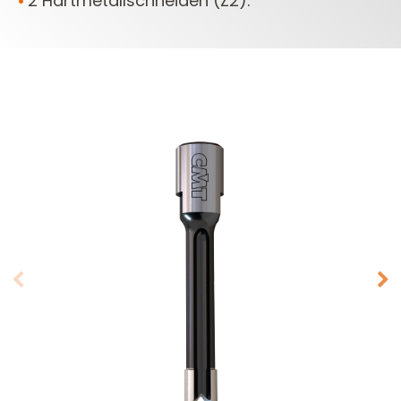
2 Hartmetallschneiden (Z2).
•