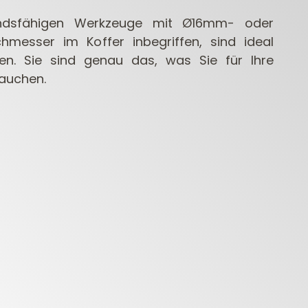
andsfähigen Werkzeuge mit Ø16mm- oder
messer im Koffer inbegriffen, sind ideal
n. Sie sind genau das, was Sie für Ihre
auchen.
CONTRACTOR
DÜBELBOHRER
BOH
FRÄSER FÜR
ELEKTR
OBERFRÄSEN