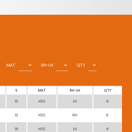
MAT
RH-LH
QTY
S
MAT
RH-LH
QTY
13
HSS
LH
6
13
HSS
RH
6
16
HSS
LH
6