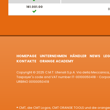
161.001.00
B
HOMEPAGE
UNTERNEHMEN
HÄNDLER
NEWS
LEG
KONTAKTE
ORANGE ACADEMY
Copyright © 2025 C.M.T. Utensili S.p.A. Via della Meccanica, 
Taxpayer's code and VAT number IT-00100050418 - Corporat
URBINO 00100050418
® CMT, die CMT Logos, CMT ORANGE TOOLS und die orangen