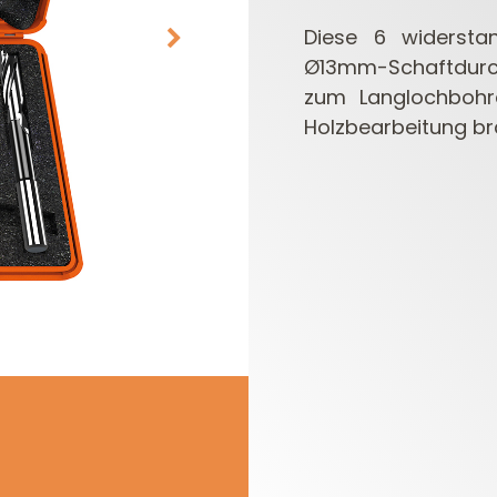
Diese 6 widerst
Ø13mm-Schaftdurch
zum Langlochbohre
Holzbearbeitung br
MESSERKÖPFE UND
OBERFRÄSEN
MESSER/WENDEPLATTEN
FRÄSERSETS