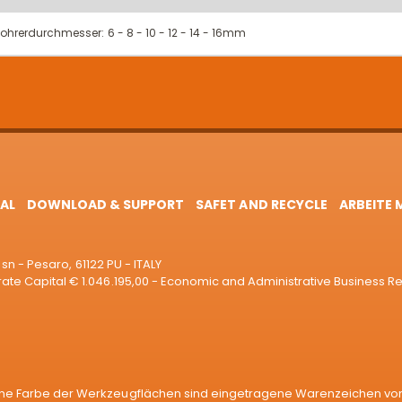
ohrerdurchmesser: 6 - 8 - 10 - 12 - 14 - 16mm
AL
DOWNLOAD & SUPPORT
SAFET AND RECYCLE
ARBEITE 
sn - Pesaro, 61122 PU - ITALY
e Capital € 1.046.195,00 - Economic and Administrative Business R
e Farbe der Werkzeugflächen sind eingetragene Warenzeichen von C