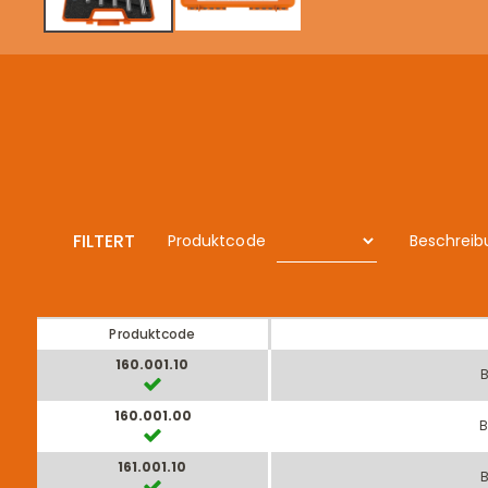
FILTERT
Produktcode
Beschreib
Produktcode
160.001.10
B
160.001.00
B
161.001.10
B