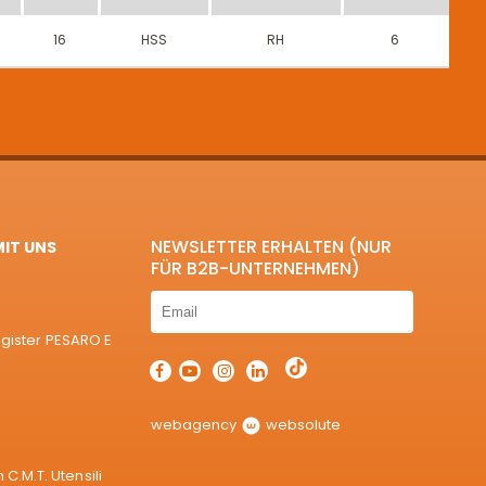
16
HSS
RH
6
NEWSLETTER ERHALTEN (NUR
MIT UNS
FÜR B2B-UNTERNEHMEN)
egister PESARO E
webagency
websolute
.M.T. Utensili