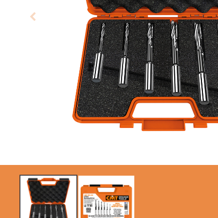
KREISSÄGEBLÄTTER
SÄBELSÄGEBLÄTTER
CMT CONTRACTOR
TOOLS® - ITK PLUS®