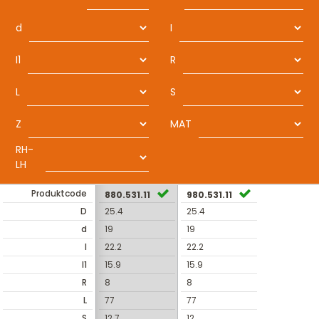
d
I
I1
R
L
S
Z
MAT
RH-
LH
Produktcode
880.531.11
980.531.11
D
25.4
25.4
d
19
19
I
22.2
22.2
I1
15.9
15.9
R
8
8
L
77
77
S
12.7
12