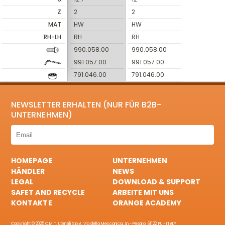
Z
2
2
MAT
HW
HW
RH-LH
RH
RH
990.058.00
990.058.00
991.057.00
991.057.00
791.046.00
791.046.00
NEWSLETTER ERHALTEN (NUR FÜR B2B-
UNTERNEHMEN)
HOMEPAGE
UNTERNEHMEN
HÄNDLER
NEWS
LEGAL
DOWNLOAD & SUPPORT
SAFET AND RECYCLE
ARBEITE MIT UNS
KONTAKTE
ORANGE ACADEMY
Copyright © 2025 C.M.T. Utensili S.p.A. Via della Meccanica, sn - Pesaro, 61122 PU - ITALY