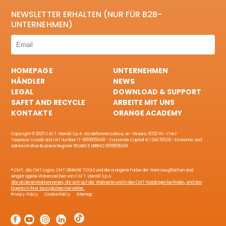
NEWSLETTER ERHALTEN (NUR FÜR B2B-
UNTERNEHMEN)
HOMEPAGE
UNTERNEHMEN
HÄNDLER
NEWS
LEGAL
DOWNLOAD & SUPPORT
SAFET AND RECYCLE
ARBEITE MIT UNS
KONTAKTE
ORANGE ACADEMY
Copyright © 2025 C.M.T. Utensili S.p.A. Via della Meccanica, sn - Pesaro, 61122 PU - ITALY
Taxpayer's code and VAT number IT-00100050418 - Corporate Capital € 1.046.195,00 - Economic and
Administrative Business Register PESARO E URBINO 00100050418
® CMT, die CMT Logos, CMT ORANGE TOOLS und die orangene Farbe der Werkzeugflächen sind
eingetragene Warenzeichen von C.M.T. Utensili S.p.A.
Alle anderen Markennamen, die sich auf der Webseite und in den CMT-Katalogen befinden, sind das
Eigentum ihrer bezüglichen Hersteller.
Privacy Policy
Cookie Policy
Sitemap