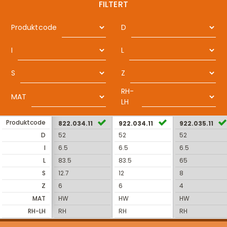
FILTERT
Produktcode
D
I
L
S
Z
RH-
MAT
LH
Produktcode
822.034.11
922.034.11
922.035.11
D
52
52
52
I
6.5
6.5
6.5
L
83.5
83.5
65
S
12.7
12
8
Z
6
6
4
MAT
HW
HW
HW
RH-LH
RH
RH
RH