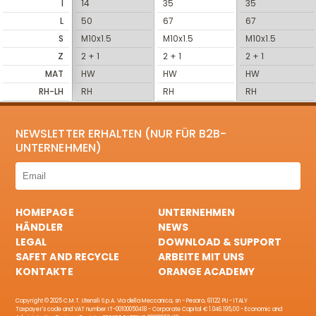
I
14
35
35
L
50
67
67
S
M10x1.5
M10x1.5
M10x1.5
Z
2 + 1
2 + 1
2 + 1
MAT
HW
HW
HW
RH-LH
RH
RH
RH
NEWSLETTER ERHALTEN (NUR FÜR B2B-
UNTERNEHMEN)
HOMEPAGE
UNTERNEHMEN
HÄNDLER
NEWS
LEGAL
DOWNLOAD & SUPPORT
SAFET AND RECYCLE
ARBEITE MIT UNS
KONTAKTE
ORANGE ACADEMY
Copyright © 2025 C.M.T. Utensili S.p.A. Via della Meccanica, sn - Pesaro, 61122 PU - ITALY
Taxpayer's code and VAT number IT-00100050418 - Corporate Capital € 1.046.195,00 - Economic and