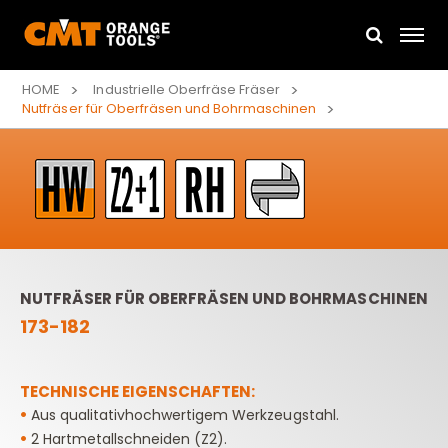
HOME
Industrielle Oberfräse Fräser
Nutfräser für Oberfräsen und Bohrmaschinen
NUTFRÄSER FÜR OBERFRÄSEN UND BOHRMASCHINEN
173-182
TECHNISCHE EIGENSCHAFTEN:
•
Aus qualitativhochwertigem Werkzeugstahl.
•
2 Hartmetallschneiden (Z2).