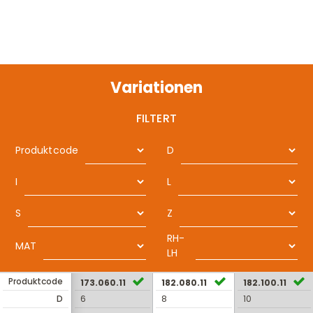
Variationen
FILTERT
Produktcode
D
I
L
S
Z
RH-
MAT
LH
Produktcode
173.060.11
182.080.11
182.100.11
D
6
8
10