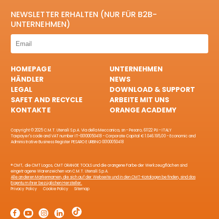
NEWSLETTER ERHALTEN (NUR FÜR B2B-
UNTERNEHMEN)
HOMEPAGE
UNTERNEHMEN
HÄNDLER
NEWS
LEGAL
DOWNLOAD & SUPPORT
SAFET AND RECYCLE
ARBEITE MIT UNS
KONTAKTE
ORANGE ACADEMY
Copyright © 2025 C.M.T. Utensili S.p.A. Via della Meccanica, sn - Pesaro, 61122 PU - ITALY
Taxpayer's code and VAT number IT-00100050418 - Corporate Capital € 1.046.195,00 - Economic and
Administrative Business Register PESARO E URBINO 00100050418
® CMT, die CMT Logos, CMT ORANGE TOOLS und die orangene Farbe der Werkzeugflächen sind
eingetragene Warenzeichen von C.M.T. Utensili S.p.A.
Alle anderen Markennamen, die sich auf der Webseite und in den CMT-Katalogen befinden, sind das
Eigentum ihrer bezüglichen Hersteller.
Privacy Policy
Cookie Policy
Sitemap