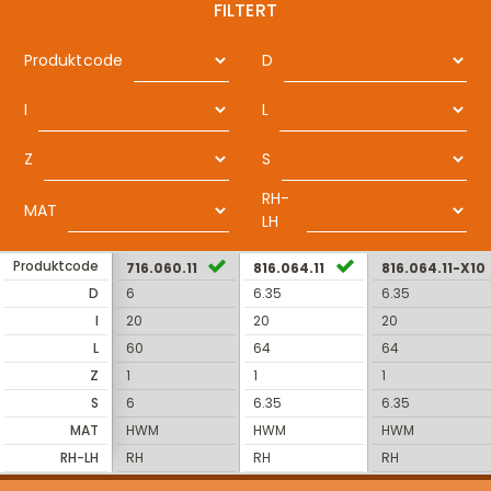
FILTERT
Produktcode
D
I
L
Z
S
RH-
MAT
LH
Produktcode
716.060.11
816.064.11
816.064.11-X10
D
6
6.35
6.35
I
20
20
20
L
60
64
64
Z
1
1
1
S
6
6.35
6.35
MAT
HWM
HWM
HWM
RH-LH
RH
RH
RH