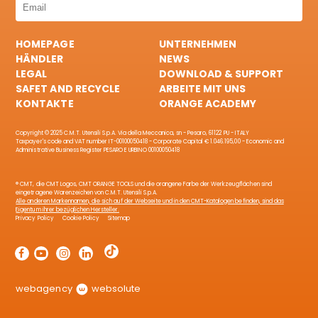
HOMEPAGE
UNTERNEHMEN
HÄNDLER
NEWS
LEGAL
DOWNLOAD & SUPPORT
SAFET AND RECYCLE
ARBEITE MIT UNS
KONTAKTE
ORANGE ACADEMY
Copyright © 2025 C.M.T. Utensili S.p.A. Via della Meccanica, sn - Pesaro, 61122 PU - ITALY
Taxpayer's code and VAT number IT-00100050418 - Corporate Capital € 1.046.195,00 - Economic and
Administrative Business Register PESARO E URBINO 00100050418
® CMT, die CMT Logos, CMT ORANGE TOOLS und die orangene Farbe der Werkzeugflächen sind
eingetragene Warenzeichen von C.M.T. Utensili S.p.A.
Alle anderen Markennamen, die sich auf der Webseite und in den CMT-Katalogen befinden, sind das
Eigentum ihrer bezüglichen Hersteller.
Privacy Policy
Cookie Policy
Sitemap
webagency
websolute