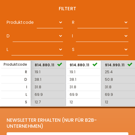
FILTERT
Produktcode
R
D
I
L
S
Produktcode
814.880.11
914.880.11
914.990.11
R
19.1
19.1
25.4
D
38.1
38.1
50.8
I
31.8
31.8
31.8
L
69.9
69.9
69.9
S
12.7
12
12
NEWSLETTER ERHALTEN (NUR FÜR B2B-
UNTERNEHMEN)