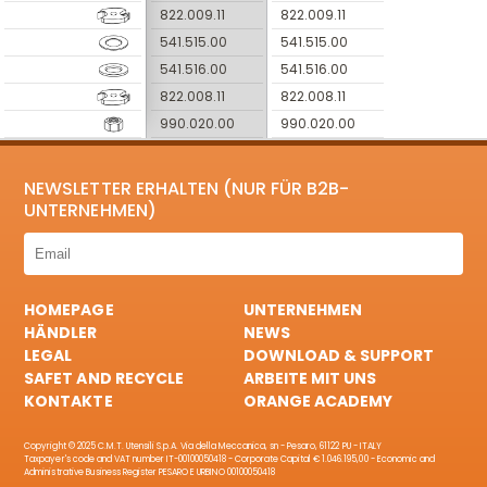
822.009.11
822.009.11
541.515.00
541.515.00
541.516.00
541.516.00
822.008.11
822.008.11
990.020.00
990.020.00
NEWSLETTER ERHALTEN (NUR FÜR B2B-
UNTERNEHMEN)
HOMEPAGE
UNTERNEHMEN
HÄNDLER
NEWS
LEGAL
DOWNLOAD & SUPPORT
SAFET AND RECYCLE
ARBEITE MIT UNS
KONTAKTE
ORANGE ACADEMY
Copyright © 2025 C.M.T. Utensili S.p.A. Via della Meccanica, sn - Pesaro, 61122 PU - ITALY
Taxpayer's code and VAT number IT-00100050418 - Corporate Capital € 1.046.195,00 - Economic and
Administrative Business Register PESARO E URBINO 00100050418