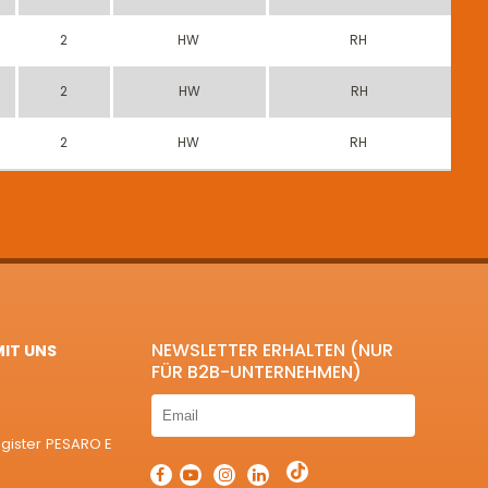
2
HW
RH
2
HW
RH
2
HW
RH
NEWSLETTER ERHALTEN (NUR
MIT UNS
FÜR B2B-UNTERNEHMEN)
egister PESARO E