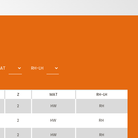
AT
RH-LH
Z
MAT
RH-LH
2
HW
RH
2
HW
RH
2
HW
RH