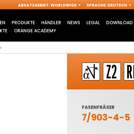
ABSATZGEBIET
:
WORLDWIDE
SPRACHE
:
DEUTSCH
EN
PRODUKTE
HÄNDLER
NEWS
LEGAL
DOWNLOAD 
KTE
ORANGE ACADEMY
FASENFRÄSER
7/903-4-5
ZUBEHÖR FÜR
INDUSTRIELLE
S
MULTI-CUTTER
OBERFRÄSE FRÄSER