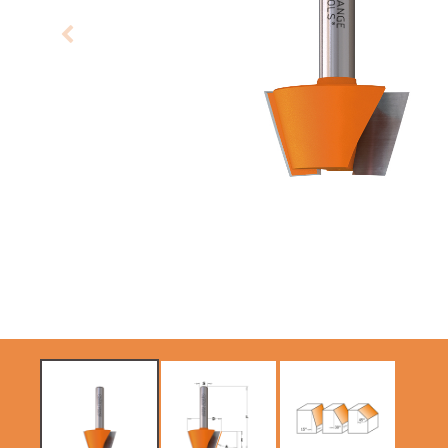
KREISSÄGEBLÄTTER
SÄBELSÄGEBLÄTTER
CMT CONTRACTOR
TOOLS® - ITK PLUS®