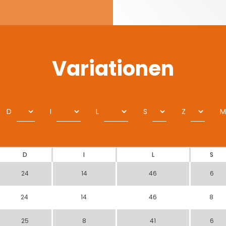
Variationen
D
I
L
S
Z
M
D
I
L
S
24
14
46
6
24
14
46
8
25
8
41
6