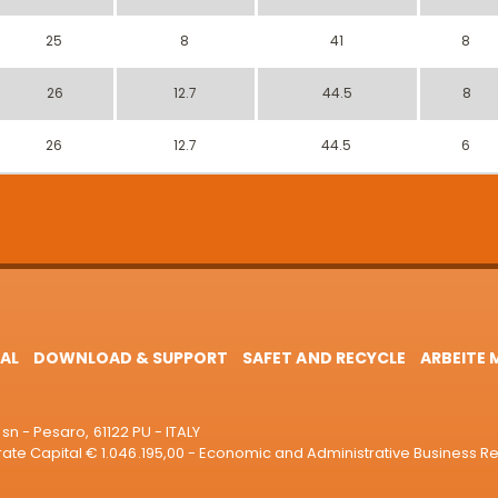
25
8
41
8
26
12.7
44.5
8
26
12.7
44.5
6
AL
DOWNLOAD & SUPPORT
SAFET AND RECYCLE
ARBEITE 
sn - Pesaro, 61122 PU - ITALY
e Capital € 1.046.195,00 - Economic and Administrative Business R