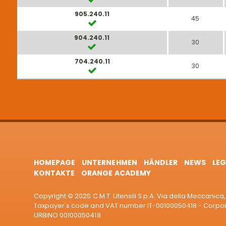
905.240.11
45
904.240.11
30
704.240.11
30
HOMEPAGE
UNTERNEHMEN
HÄNDLER
NEWS
LEG
KONTAKTE
ORANGE ACADEMY
Copyright © 2025 C.M.T. Utensili S.p.A. Via della Meccanica, 
Taxpayer's code and VAT number IT-00100050418 - Corporat
URBINO 00100050418