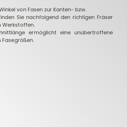
 Winkel von Fasen zur Kanten- bzw.
inden Sie nachfolgend den richtigen Fräser
n Werkstoffen.
nittlänge ermöglicht eine unübertroffene
len Fasegrößen.
CONTRACTOR
DÜBELBOHRER
BOH
FRÄSER FÜR
ELEKTR
OBERFRÄSEN