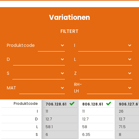
Variationen
FILTERT
Produktcode
I
D
L
S
Z
RH-
MAT
LH
Produktcode
706.128.61
806.128.61
906.127.6
I
11
11
26
D
12.7
12.7
12.7
L
58.1
58
71.5
S
6
6.35
8