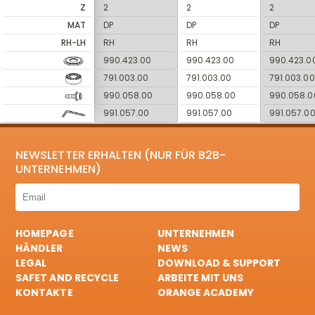
Z
2
2
2
MAT
DP
DP
DP
RH-LH
RH
RH
RH
990.423.00
990.423.00
990.423.0
791.003.00
791.003.00
791.003.00
990.058.00
990.058.00
990.058.0
991.057.00
991.057.00
991.057.0
NEWSLETTER ERHALTEN (NUR FÜR B2B-
UNTERNEHMEN)
HOMEPAGE
UNTERNEHMEN
HÄNDLER
NEWS
LEGAL
DOWNLOAD & SUPPORT
SAFET AND RECYCLE
ARBEITE MIT UNS
KONTAKTE
ORANGE ACADEMY