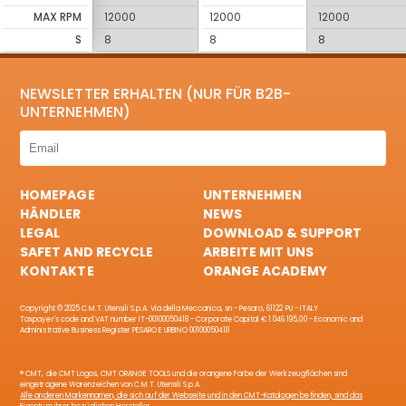
MAX RPM
12000
12000
12000
S
8
8
8
NEWSLETTER ERHALTEN (NUR FÜR B2B-
UNTERNEHMEN)
HOMEPAGE
UNTERNEHMEN
HÄNDLER
NEWS
LEGAL
DOWNLOAD & SUPPORT
SAFET AND RECYCLE
ARBEITE MIT UNS
KONTAKTE
ORANGE ACADEMY
Copyright © 2025 C.M.T. Utensili S.p.A. Via della Meccanica, sn - Pesaro, 61122 PU - ITALY
Taxpayer's code and VAT number IT-00100050418 - Corporate Capital € 1.046.195,00 - Economic and
Administrative Business Register PESARO E URBINO 00100050418
® CMT, die CMT Logos, CMT ORANGE TOOLS und die orangene Farbe der Werkzeugflächen sind
eingetragene Warenzeichen von C.M.T. Utensili S.p.A.
Alle anderen Markennamen, die sich auf der Webseite und in den CMT-Katalogen befinden, sind das