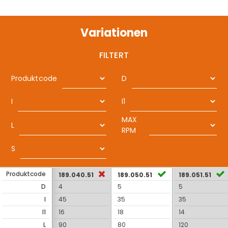
Variationen
FILTERT
Produktcode
D
I
I1
MAX
L
RPM
S
Produktcode
189.040.51
189.050.51
189.051.51
D
4
5
5
I
45
35
35
I1
16
18
14
L
90
80
120