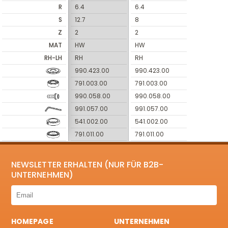
R
6.4
6.4
S
12.7
8
Z
2
2
MAT
HW
HW
RH-LH
RH
RH
990.423.00
990.423.00
791.003.00
791.003.00
990.058.00
990.058.00
991.057.00
991.057.00
541.002.00
541.002.00
791.011.00
791.011.00
NEWSLETTER ERHALTEN (NUR FÜR B2B-
UNTERNEHMEN)
HOMEPAGE
UNTERNEHMEN