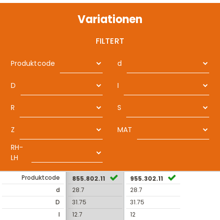
Variationen
FILTERT
Produktcode
d
D
I
R
S
Z
MAT
RH-
LH
Produktcode
855.802.11
955.302.11
d
28.7
28.7
D
31.75
31.75
I
12.7
12