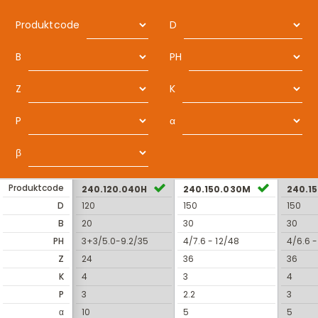
Produktcode
D
B
PH
Z
K
P
α
β
Produktcode
240.120.040H
240.150.030M
240.1
D
120
150
150
B
20
30
30
PH
3+3/5.0-9.2/35
4/7.6 - 12/48
4/6.6 -
Z
24
36
36
K
4
3
4
P
3
2.2
3
α
10
5
5