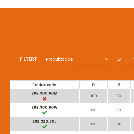
FILTERT
Produktcode
D
Produktcode
D
B
282.300.60M
300
30
282.300.60W
300
80
282.320.60J
320
65