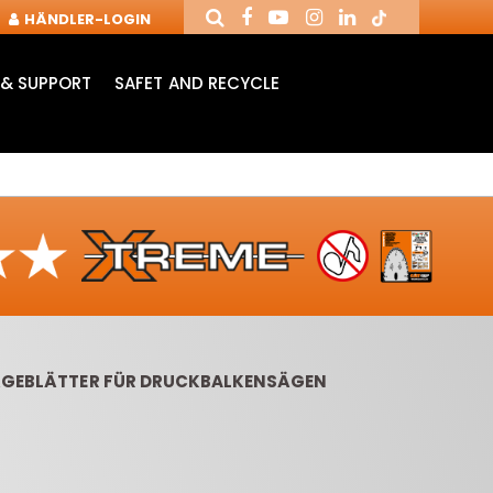
HÄNDLER-LOGIN
& SUPPORT
SAFET AND RECYCLE
SÄGEBLÄTTER FÜR DRUCKBALKENSÄGEN
PANNFUTTER UND
WENDEPLATTEN
LANGL
FRÄSER FÜR CNC
NUTFRÄSER