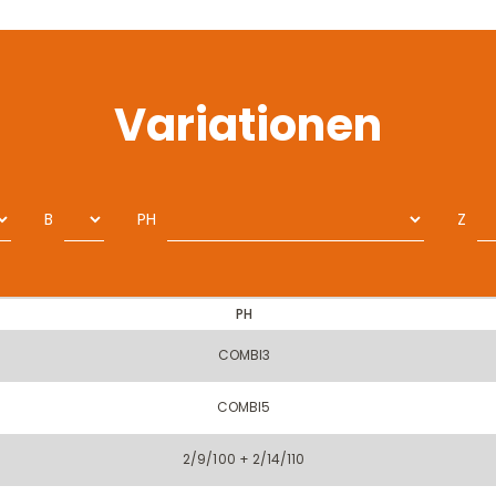
Variationen
B
PH
Z
PH
COMBI3
COMBI5
2/9/100 + 2/14/110