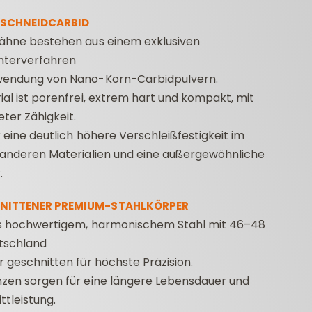
SCHNEIDCARBID
zähne bestehen aus einem exklusiven
nterverfahren
wendung von Nano-Korn-Carbidpulvern.
ial ist porenfrei, extrem hart und kompakt, mit
ter Zähigkeit.
r eine deutlich höhere Verschleißfestigkeit im
CONTRACTOR
DÜBELBOHRER
BOH
 anderen Materialien und eine außergewöhnliche
FRÄSER FÜR
ELEKTR
.
OBERFRÄSEN
NITTENER PREMIUM-STAHLKÖRPER
us hochwertigem, harmonischem Stahl mit 46–48
tschland
r geschnitten für höchste Präzision.
zen sorgen für eine längere Lebensdauer und
ttleistung.