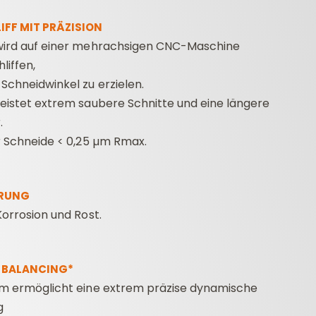
IFF MIT PRÄZISION
wird auf einer mehrachsigen CNC-Maschine
liffen,
Schneidwinkel zu erzielen.
eistet extrem saubere Schnitte und eine längere
.
r Schneide < 0,25 µm Rmax.
ERUNG
Korrosion und Rost.
 BALANCING*
em ermöglicht eine extrem präzise dynamische
g