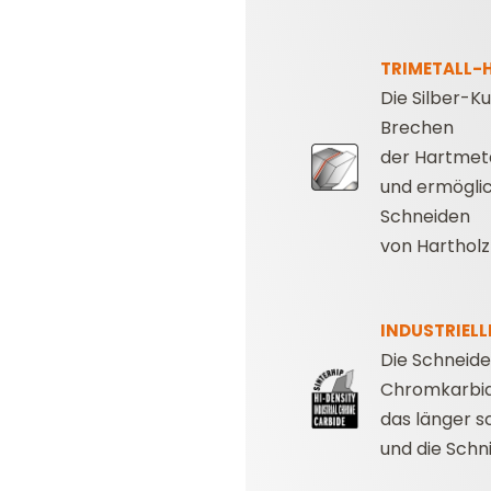
TRIMETALL-
Die Silber-K
Brechen
der Hartmet
und ermöglic
Schneiden
von Harthol
INDUSTRIEL
Die Schneide
Chromkarbid
das länger s
und die Schn