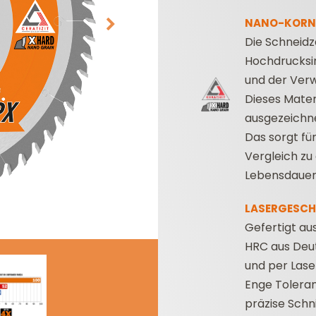
NANO-KORN
Die Schneid
Hochdrucksi
und der Ver
Dieses Mater
ausgezeichne
Das sorgt fü
MESSERKÖPFE UND
OBERFRÄSEN
Vergleich zu
MESSER/WENDEPLATTEN
FRÄSERSETS
Lebensdauer
LASERGESCH
Gefertigt a
HRC aus Deu
und per Lase
Enge Toleran
präzise Schni