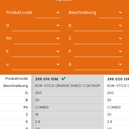
Produktcode
Beschreibung
D
B
PH
Z
K
P
α
β
Produktcode
286.016.10M
286.020.12
Beschreibung
NON-STICK ORANGE SHIELD COATING®
NON-STICK 
D
250
300
B
30
30
PH
COMBI3
COMBI3
Z
16
20
K
2.8
2.8
P
1.8
1.8