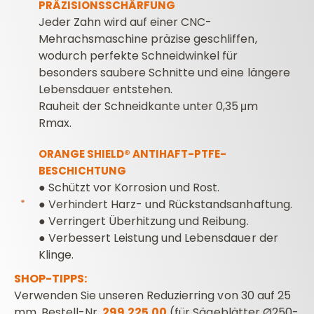
PRÄZISIONSSCHÄRFUNG
Jeder Zahn wird auf einer CNC-
Mehrachsmaschine präzise geschliffen,
wodurch perfekte Schneidwinkel für
besonders saubere Schnitte und eine längere
Lebensdauer entstehen.
Rauheit der Schneidkante unter 0,35 μm
Rmax.
ORANGE SHIELD® ANTIHAFT-PTFE-
BESCHICHTUNG
● Schützt vor Korrosion und Rost.
●
Verhindert Harz- und Rückstandsanhaftung.
●
Verringert Überhitzung und Reibung.
●
Verbessert Leistung und Lebensdauer der
Klinge.
SHOP-TIPPS:
Verwenden Sie unseren Reduzierring von 30 auf 25
mm, Bestell-Nr.
299.225.00
(für Sägeblätter Ø250-