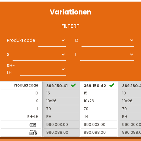
Variationen
FILTERT
Produktcode
D
S
L
RH-
LH
Produktcode
369.150.41
369.150.42
369.180.
D
15
15
18
S
10x26
10x26
10x26
L
70
70
70
RH-LH
RH
LH
RH
990.003.00
990.003.00
990.003.
990.088.00
990.088.00
990.088.