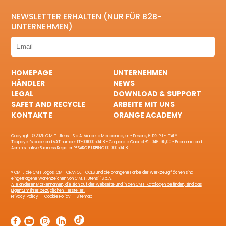
NEWSLETTER ERHALTEN (NUR FÜR B2B-
UNTERNEHMEN)
HOMEPAGE
UNTERNEHMEN
HÄNDLER
NEWS
LEGAL
DOWNLOAD & SUPPORT
SAFET AND RECYCLE
ARBEITE MIT UNS
KONTAKTE
ORANGE ACADEMY
Copyright © 2025 C.M.T. Utensili S.p.A. Via della Meccanica, sn - Pesaro, 61122 PU - ITALY
Taxpayer's code and VAT number IT-00100050418 - Corporate Capital € 1.046.195,00 - Economic and
Administrative Business Register PESARO E URBINO 00100050418
® CMT, die CMT Logos, CMT ORANGE TOOLS und die orangene Farbe der Werkzeugflächen sind
eingetragene Warenzeichen von C.M.T. Utensili S.p.A.
Alle anderen Markennamen, die sich auf der Webseite und in den CMT-Katalogen befinden, sind das
Eigentum ihrer bezüglichen Hersteller.
Privacy Policy
Cookie Policy
Sitemap