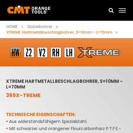
HOME
Dübelbohrer
XTREME Hartmetallbeschlagbohrer, S=10mm - L=70mm
XTREME HARTMETALLBESCHLAGBOHRER, S=10MM -
L=70MM
369X-TREME
TECHNISCHE EIGENSCHAFTEN:
•
Aus widerstandsfähigem Spezialstahl.
•
Mit schwarzer und orangener Flourcarbonharz P.T.F.E.-