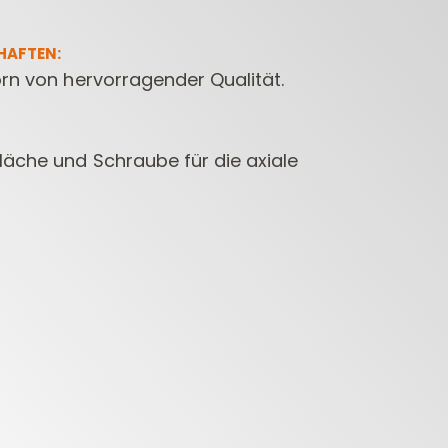
HAFTEN:
orn von hervorragender Qualität.
läche und Schraube für die axiale
CONTRACTOR
DÜBELBOHRER
BOH
FRÄSER FÜR
ELEKTR
OBERFRÄSEN