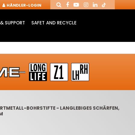
HÄNDLER-LOGIN
& SUPPORT
SAFET AND RECYCLE
TMETALL-BOHRSTIFTE - LANGLEBIGES SCHÄRFEN,
MM
PANNFUTTER UND
WENDEPLATTEN
LANGL
FRÄSER FÜR CNC
NUTFRÄSER