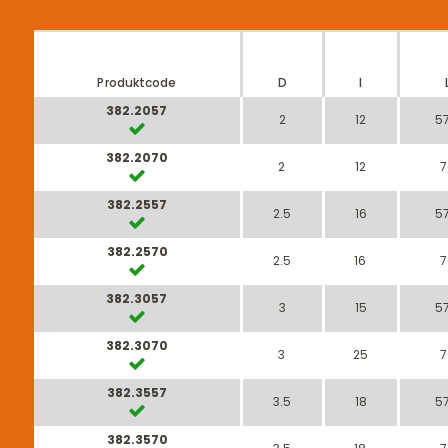
Produktcode
D
I
382.2057
2
12
57
382.2070
2
12
7
382.2557
2.5
16
57
382.2570
2.5
16
7
382.3057
3
15
57
382.3070
3
25
7
382.3557
3.5
18
57
382.3570