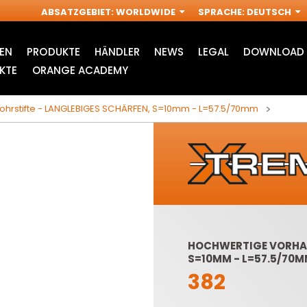
ABSATZGEBIET
:
WORLDWIDE
SPRACHE
:
DEUTSCH
EN
PRODUKTE
HÄNDLER
NEWS
LEGAL
DOWNLOAD 
KTE
ORANGE ACADEMY
ohrstifte - LANGLEBIGES SCHÄRFEN, S=10mm - L=57.5/70mm
HOCHWERTIGE VORHAR
S=10MM - L=57.5/70
ZUBEHÖR FÜR
INDUSTRIELLE
S
382
MULTI-CUTTER
OBERFRÄSE FRÄSER