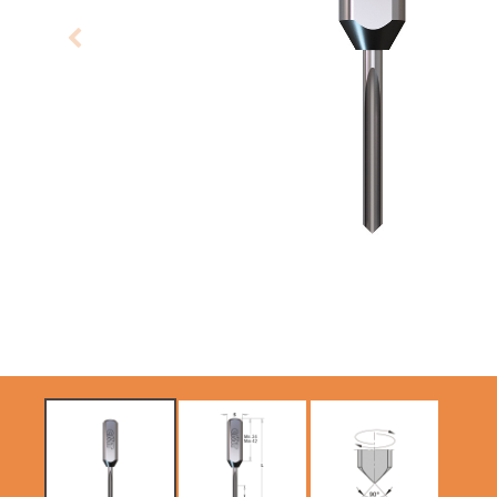
KREISSÄGEBLÄTTER
SÄBELSÄGEBLÄTTER
CMT CONTRACTOR
TOOLS® - ITK PLUS®