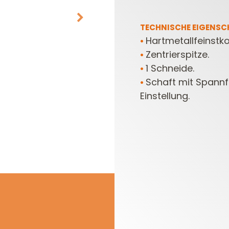
TECHNISCHE EIGENSC
Hartmetallfeinstk
•
Zentrierspitze.
• ​​​​​​​
1 Schneide.
• ​​​​​​​
Schaft mit Spannf
• ​​​​​​​
Einstellung.
MESSERKÖPFE UND
OBERFRÄSEN
MESSER/WENDEPLATTEN
FRÄSERSETS