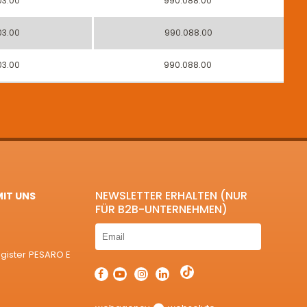
03.00
990.088.00
03.00
990.088.00
03.00
990.088.00
NEWSLETTER ERHALTEN (NUR
MIT UNS
FÜR B2B-UNTERNEHMEN)
egister PESARO E