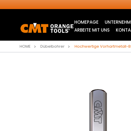
HOMEPAGE
UNTERNEHM
ARBEITE MIT UNS
KONTA
HOME
Dübelbohrer
Hochwertige Vorhartmetall-B
INDUSTRIELLE
STICHSÄGEBLÄTTER
KREISSÄGEBLÄTTER