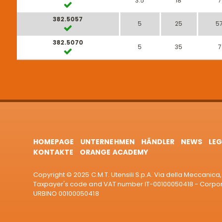
3.5
18
7
382.5057
5
25
57
382.5070
5
35
7
HOMEPAGE
UNTERNEHMEN
HÄNDLER
NEWS
LEG
KONTAKTE
ORANGE ACADEMY
Copyright © 2025 C.M.T. Utensili S.p.A. Via della Meccanica, 
Taxpayer's code and VAT number IT-00100050418 - Corporat
URBINO 00100050418