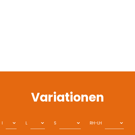
Variationen
I
L
S
RH-LH