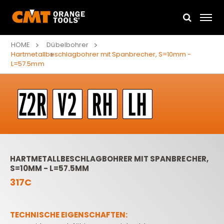
HOME
Dübelbohrer
Hartmetallbeschlagbohrer mit Spanbrecher, S=10mm -
L=57.5mm
HARTMETALLBESCHLAGBOHRER MIT SPANBRECHER,
S=10MM - L=57.5MM
317C
TECHNISCHE EIGENSCHAFTEN: