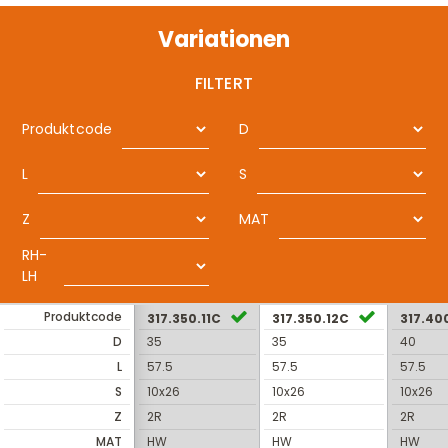
Variationen
FILTERT
Produktcode
D
L
S
Z
MAT
RH-
LH
Produktcode
317.350.11C
317.350.12C
317.40
D
35
35
40
L
57.5
57.5
57.5
S
10x26
10x26
10x26
Z
2R
2R
2R
MAT
HW
HW
HW