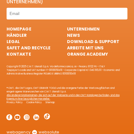
UNTERNEHMEN)
HOMEPAGE
UNTERNEHMEN
HÄNDLER
NEWS
LEGAL
DOWNLOAD & SUPPORT
SAFET AND RECYCLE
ARBEITE MIT UNS
KONTAKTE
ORANGE ACADEMY
Copyright © 2025 C.M.T. Utensili S.p.A. Via della Meccanica, sn - Pesaro, 61122 PU - ITALY
Taxpayer's code and VAT number IT-00100050418 - Corporate Capital € 1.046.195,00 - Economic and
Administrative Business Register PESARO E URBINO 00100050418
® CMT, die CMT Logos, CMT ORANGE TOOLS und die orangene Farbe der Werkzeugflächen sind
eingetragene Warenzeichen von C.M.T. Utensili S.p.A.
Alle anderen Markennamen, die sich auf der Webseite und in den CMT-Katalogen befinden, sind das
Eigentum ihrer bezüglichen Hersteller.
Privacy Policy
Cookie Policy
Sitemap
webagency
websolute