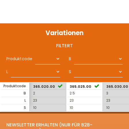
Variationen
FILTERT
Produktcode
B
L
S
Produktcode
365.020.00
365.025.00
365.030.00
B
2
2.5
3
L
23
23
23
S
10
10
10
NEWSLETTER ERHALTEN (NUR FÜR B2B-