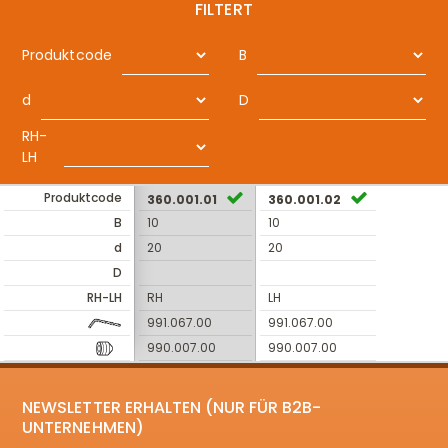
FILTERT
Produktcode
B
d
D
RH-
LH
Produktcode
360.001.01
360.001.02
B
10
10
d
20
20
D
RH-LH
RH
LH
991.067.00
991.067.00
990.007.00
990.007.00
NEWSLETTER ERHALTEN (NUR FÜR B2B-
UNTERNEHMEN)