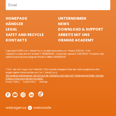
HOMEPAGE
UNTERNEHMEN
HÄNDLER
NEWS
LEGAL
DOWNLOAD & SUPPORT
SAFET AND RECYCLE
ARBEITE MIT UNS
KONTAKTE
ORANGE ACADEMY
Copyright © 2025 C.M.T. Utensili S.p.A. Via della Meccanica, sn - Pesaro, 61122 PU - ITALY
Taxpayer's code and VAT number IT-00100050418 - Corporate Capital € 1.046.195,00 - Economic and
Administrative Business Register PESARO E URBINO 00100050418
® CMT, die CMT Logos, CMT ORANGE TOOLS und die orangene Farbe der Werkzeugflächen sind
eingetragene Warenzeichen von C.M.T. Utensili S.p.A.
Alle anderen Markennamen, die sich auf der Webseite und in den CMT-Katalogen befinden, sind das
Eigentum ihrer bezüglichen Hersteller.
Privacy Policy
Cookie Policy
Sitemap
webagency
websolute