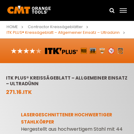
HOME
Contractor Kreissägeblätter
ITK PLUS® Kreissägeblatt – Allgemeiner Einsatz – Ultradünn
ITK PLUS® KREISSÄGEBLATT – ALLGEMEINER EINSATZ
– ULTRADÜNN
271.16.ITK
LASERGESCHNITTENER HOCHWERTIGER
STAHLKÖRPER
Hergestellt aus hochwertigem Stahl mit 44