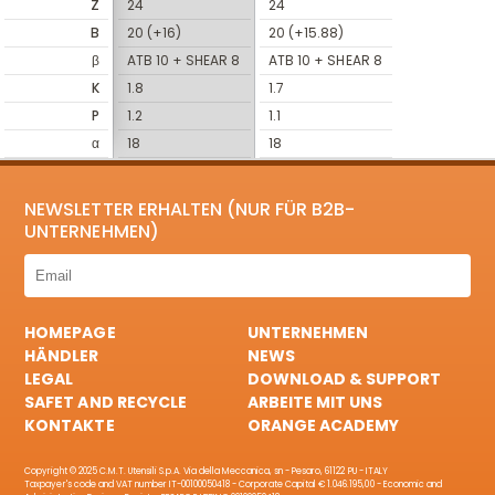
Z
24
24
B
20 (+16)
20 (+15.88)
β
ATB 10 + SHEAR 8
ATB 10 + SHEAR 8
K
1.8
1.7
P
1.2
1.1
α
18
18
NEWSLETTER ERHALTEN (NUR FÜR B2B-
UNTERNEHMEN)
HOMEPAGE
UNTERNEHMEN
HÄNDLER
NEWS
LEGAL
DOWNLOAD & SUPPORT
SAFET AND RECYCLE
ARBEITE MIT UNS
KONTAKTE
ORANGE ACADEMY
Copyright © 2025 C.M.T. Utensili S.p.A. Via della Meccanica, sn - Pesaro, 61122 PU - ITALY
Taxpayer's code and VAT number IT-00100050418 - Corporate Capital € 1.046.195,00 - Economic and