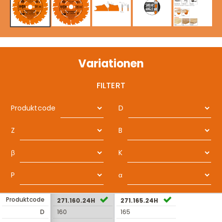
Variationen
FILTERT
Produktcode
D
Z
B
β
K
P
α
Produktcode
271.160.24H
271.165.24H
D
160
165