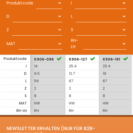
Produktcode
I
D
L
Z
S
RH-
MAT
LH
Produktcode
K906-096
K906-127
K906-191
I
14
25.4
25.4
D
9.5
12.7
19
L
56
67
67
Z
2
2
2
S
8
8
8
MAT
HW
HW
HW
RH-LH
RH
RH
RH
NEWSLETTER ERHALTEN (NUR FÜR B2B-