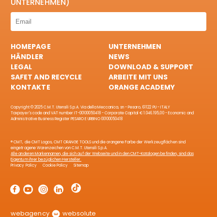
UNTERNEHMEN)
HOMEPAGE
UNTERNEHMEN
HÄNDLER
NEWS
LEGAL
DOWNLOAD & SUPPORT
SAFET AND RECYCLE
ARBEITE MIT UNS
KONTAKTE
ORANGE ACADEMY
Copyright © 2025 C.M.T. Utensili S.p.A. Via della Meccanica, sn - Pesaro, 61122 PU - ITALY
Taxpayer's code and VAT number IT-00100050418 - Corporate Capital € 1.046.195,00 - Economic and
Administrative Business Register PESARO E URBINO 00100050418
® CMT, die CMT Logos, CMT ORANGE TOOLS und die orangene Farbe der Werkzeugflächen sind
eingetragene Warenzeichen von C.M.T. Utensili S.p.A.
Alle anderen Markennamen, die sich auf der Webseite und in den CMT-Katalogen befinden, sind das
Eigentum ihrer bezüglichen Hersteller.
Privacy Policy
Cookie Policy
Sitemap
webagency
websolute