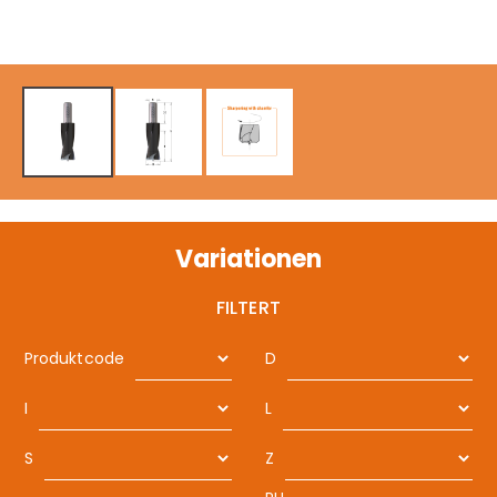
Variationen
FILTERT
Produktcode
D
I
L
S
Z