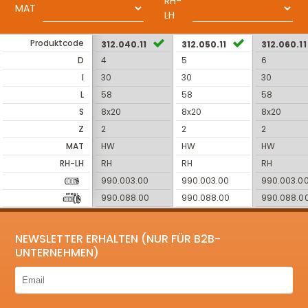
RH-
MAT
LH
Produktcode
312.040.11
312.050.11
312.060.11
D
4
5
6
I
30
30
30
L
58
58
58
S
8x20
8x20
8x20
Z
2
2
2
MAT
HW
HW
HW
RH-LH
RH
RH
RH
990.003.00
990.003.00
990.003.0
990.088.00
990.088.00
990.088.0
NEWSLETTER ERHALTEN (NUR FÜR B2B-
UNTERNEHMEN)