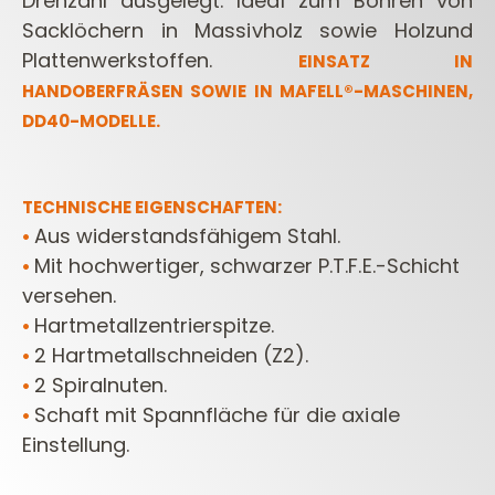
Drehzahl ausgelegt. Ideal zum Bohren von
Sacklöchern in Massivholz sowie Holzund
Plattenwerkstoffen.
EINSATZ IN
HANDOBERFRÄSEN SOWIE IN MAFELL®-MASCHINEN,
DD40-MODELLE.
TECHNISCHE EIGENSCHAFTEN:
Aus widerstandsfähigem Stahl.
•
Mit hochwertiger, schwarzer P.T.F.E.-Schicht
•
versehen.
Hartmetallzentrierspitze.
•
2 Hartmetallschneiden (Z2).
•
2 Spiralnuten.
•
Schaft mit Spannfläche für die axiale
•
Einstellung.