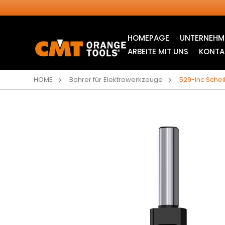
HOMEPAGE
UNTERNEHM
ARBEITE MIT UNS
KONTA
HOME
Bohrer für Elektrowerkzeuge
529-inc Sche
INDUSTRIELLE
STICHSÄGEBLÄTTER
KREISSÄGEBLÄTTER