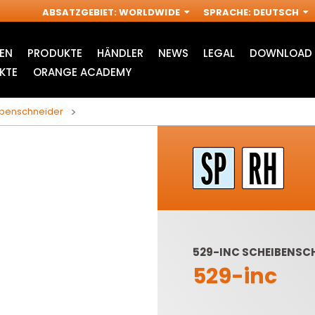
ABSATZGEBIET
:
WORLDWIDE
SPRACHE
:
DEUTSCH
EN
PRODUKTE
HÄNDLER
NEWS
LEGAL
DOWNLOAD 
KTE
ORANGE ACADEMY
ibenschneider
529-INC SCHEIBENSC
529-inc
ZUBEHÖR FÜR
INDUSTRIELLE
S
MULTI-CUTTER
OBERFRÄSE FRÄSER