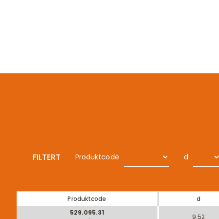
FILTERT
Produktcode
d
Produktcode
d
529.095.31
9.52