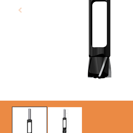
KREISSÄGEBLÄTTER
SÄBELSÄGEBLÄTTER
CMT CONTRACTOR
TOOLS® - ITK PLUS®