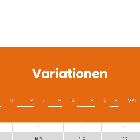
Variationen
D
L
S
Z
MAT
D
L
S
19.5
140
12.7