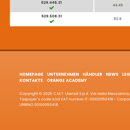
529.445.31
44.45
529.508.31
50.8
HOMEPAGE
UNTERNEHMEN
HÄNDLER
NEWS
LEG
KONTAKTE
ORANGE ACADEMY
Copyright © 2025 C.M.T. Utensili S.p.A. Via della Meccanica, 
Taxpayer's code and VAT number IT-00100050418 - Corporat
URBINO 00100050418