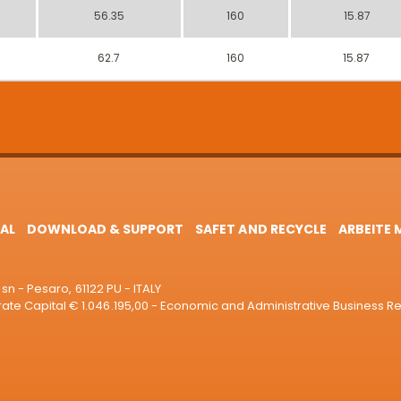
56.35
160
15.87
62.7
160
15.87
AL
DOWNLOAD & SUPPORT
SAFET AND RECYCLE
ARBEITE 
sn - Pesaro, 61122 PU - ITALY
e Capital € 1.046.195,00 - Economic and Administrative Business R