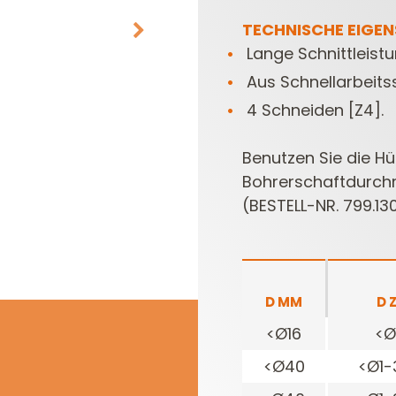
TECHNISCHE EIGE
Lange Schnittleist
Aus Schnellarbeitss
4 Schneiden [Z4].
Benutzen Sie die Hu
Bohrerschaftdurch
MESSERKÖPFE UND
OBERFRÄSEN
(BESTELL-NR. 799.130
MESSER/WENDEPLATTEN
FRÄSERSETS
D MM
D 
<Ø16
<Ø
<Ø40
<Ø1-