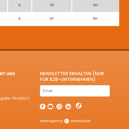
6
SP
RH
6
SP
RH
NEWSLETTER ERHALTEN (NUR
MIT UNS
FÜR B2B-UNTERNEHMEN)
egister PESARO E
webagency
websolute