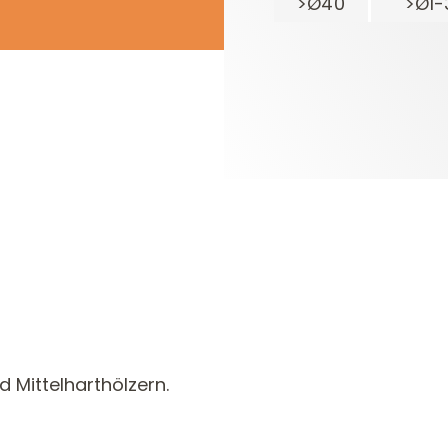
>Ø40
>Ø1-
 Mittelharthölzern.