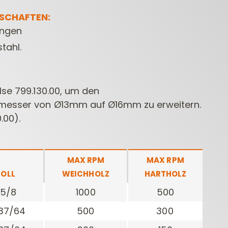
NSCHAFTEN:
ungen
tahl.
̈lse 799.130.00, um den
messer von Ø13mm auf Ø16mm zu erweitern.
CONTRACTOR
DÜBELBOHRER
BOH
.00).
FRÄSER FÜR
ELEKTR
OBERFRÄSEN
MAX RPM
MAX RPM
ZOLL
WEICHHOLZ
HARTHOLZ
5/8
1000
500
37/64
500
300