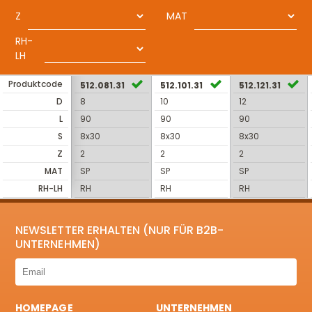
Z
MAT
RH-
LH
Produktcode
512.081.31
512.101.31
512.121.31
D
8
10
12
L
90
90
90
S
8x30
8x30
8x30
Z
2
2
2
MAT
SP
SP
SP
RH-LH
RH
RH
RH
NEWSLETTER ERHALTEN (NUR FÜR B2B-
UNTERNEHMEN)
HOMEPAGE
UNTERNEHMEN