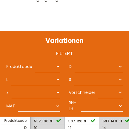
Variationen
FILTERT
Produktcode
D
L
S
Z
Vorschneider
RH-
MAT
LH
Produktcode
537.100.31
537.120.31
537.140.31
D
10
12
14