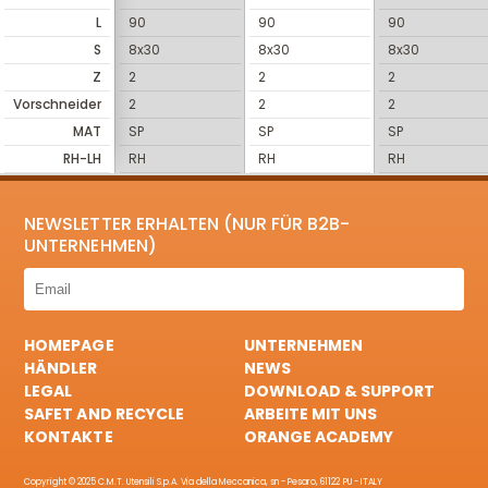
L
90
90
90
S
8x30
8x30
8x30
Z
2
2
2
Vorschneider
2
2
2
MAT
SP
SP
SP
RH-LH
RH
RH
RH
NEWSLETTER ERHALTEN (NUR FÜR B2B-
UNTERNEHMEN)
HOMEPAGE
UNTERNEHMEN
HÄNDLER
NEWS
LEGAL
DOWNLOAD & SUPPORT
SAFET AND RECYCLE
ARBEITE MIT UNS
KONTAKTE
ORANGE ACADEMY
Copyright © 2025 C.M.T. Utensili S.p.A. Via della Meccanica, sn - Pesaro, 61122 PU - ITALY