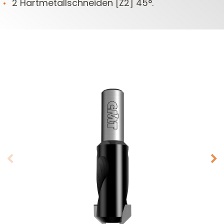
2 Hartmetallschneiden [Z2] 45°.