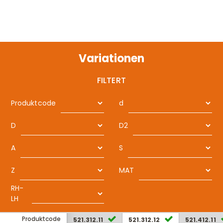
Variationen
FILTERT
Produktcode
d
D
D2
A
S
Z
MAT
RH-
LH
Produktcode
521.312.11
521.312.12
521.412.11