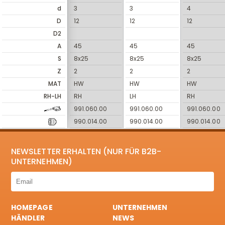
d
3
3
4
D
12
12
12
D2
A
45
45
45
S
8x25
8x25
8x25
Z
2
2
2
MAT
HW
HW
HW
RH-LH
RH
LH
RH
991.060.00
991.060.00
991.060.00
990.014.00
990.014.00
990.014.00
NEWSLETTER ERHALTEN (NUR FÜR B2B-
UNTERNEHMEN)
HOMEPAGE
UNTERNEHMEN
HÄNDLER
NEWS