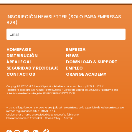
INSCRIPCIÓN NEWSLETTER (SOLO PARA EMPRESAS
B2B)
HOMEPAGE
EMPRESA
DISTRIBUCIÓN
NEWS
ÁREA LEGAL
DOWNLOAD & SUPPORT
SEGURIDAD Y RECICLAJE
EMPLEO
CONTACTOS
ORANGE ACADEMY
Copyright © 2025 C.M.T. Utensili S.p.A. Via della Meccanica, sn - Pesaro, 61122 PU - ITALY
Taxpayer's code and VAT number IT-00100050418 - Corporate Capital € 1.046.195,00 - Economic and
Administrative Business Register PESARO E URBINO 00100050418
®: CMT, el logotipo CMT y el color anaranjado del revestimiento de la superficie de las herramientas son
marcas registradas de C.M.T. UTENSILI S.p.A.
Cualquier otra marca es propiedad de su respectivo fabricante
Informativa sobre la Privacidad
Cookie Policy
Sitemap